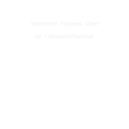
Redymovil Empresa Líder
en Telecomunicaciones
Cobertura en
México, Estados Unidos y Canadá