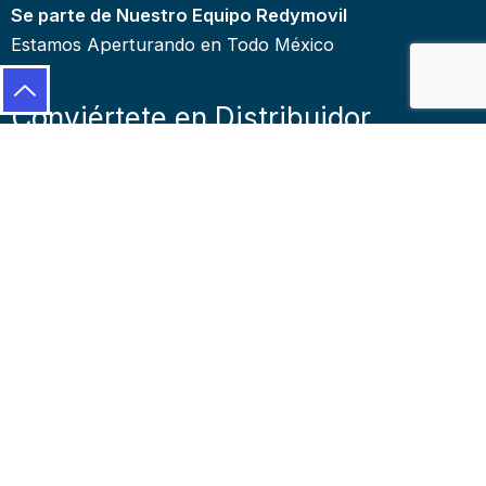
Se parte de Nuestro Equipo Redymovil
Estamos Aperturando en Todo México
Conviértete en Distribuidor
Asociado
Genera Excelentes ingresos cada
vez que tus referidos recarguen su
Celular.
Beneficios